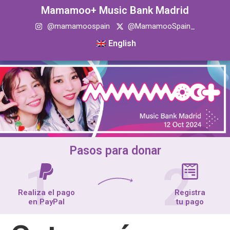
Mamamoo+ Music Bank Madrid
@mamamoospain
@MamamooSpain_
English
Pasos para donar
1
2
Realiza el pago
Registra
en PayPal
tu pago